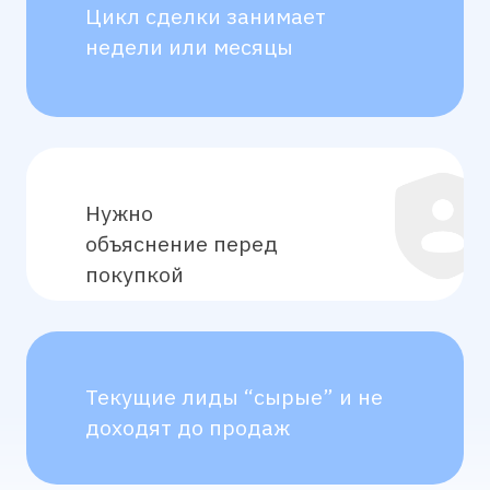
Объявления под каждую ЦА с
релевантными офферами
Уникальные лендинги с
офферами из объявлений
ЗАЯВКИ ИЗ ЯНДЕКС ДИРЕКТА
Что входит в тариф?
Анализ ниши
01
Погружаемся в ваш бизнес