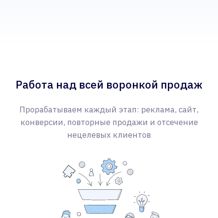
Анализируем конкурентов
Ищем боли и офферы под ЦА
Настройка Яндекс.Директа
02
Сбор и сегментация запросов по ЦА
Релевантное объявление по каждую
ЦА
Расчет цены клика по каждому
сегменту
Продающий лендинг Tilda
03
Релевантные заголовки под ЦА
Продающая структура и офферы
Квизы, поп-апы, чаты, обратные звонки
СЕЙЧАС
Заявка
ЧЕРЕЗ НЕДЕЛЮ
Запуск трафика