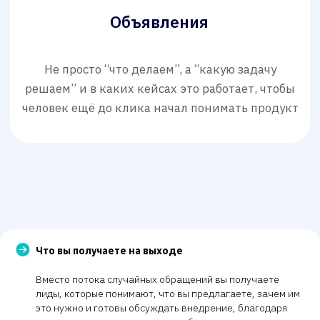
У вас сложный
или новый
продукт
Цикл сделки занимает
недели или месяцы
Нужно
объяснение перед
покупкой
Что вы получаете на выходе
Текущие лиды “сырые” и не
Вместо потока случайных обращений вы получаете
доходят до продаж
лиды, которые понимают, что вы предлагаете, зачем им
это нужно и готовы обсуждать внедрение, благодаря