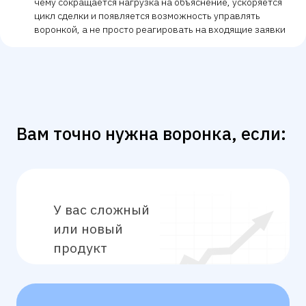
чему сокращается нагрузка на объяснение, ускоряется
цикл сделки и появляется возможность управлять
воронкой, а не просто реагировать на входящие заявки
Работа над всей воронкой продаж
Прорабатываем каждый этап: реклама, сайт,
конверсии, повторные продажи и отсечение
нецелевых клиентов
Разбивка ЦА на сегменты по
болям и "теплоте" к покупке