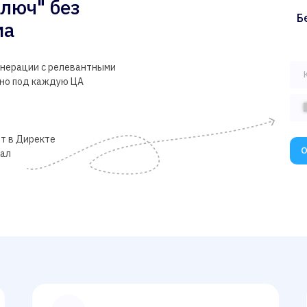
люч" без
Б
ма
генерации с релевантными
ьно под каждую ЦА
т в Директе
О
нал