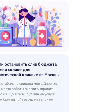
ли остановить слив бюджета
ме и склике для
огической клинике из Москвы
 стабильно сливала млн в Директе.
й месяц работы смогли выправить
 из -3,7 млн в +1,2 млн на услуги
х бригад по "выводу из запоя по