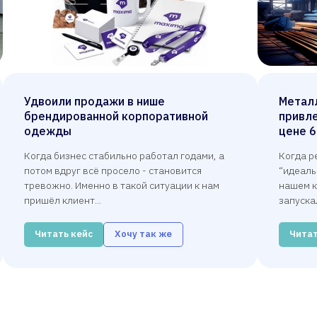
Удвоили продажи в нише
Метал
брендированной корпоративной
привле
одежды
цене 6
Когда бизнес стабильно работал годами, а
Когда р
потом вдруг всё просело - становится
“идеаль
тревожно. Именно в такой ситуации к нам
нашем к
пришёл клиент...
запускал
Читать кейс
Хочу так же
Читат