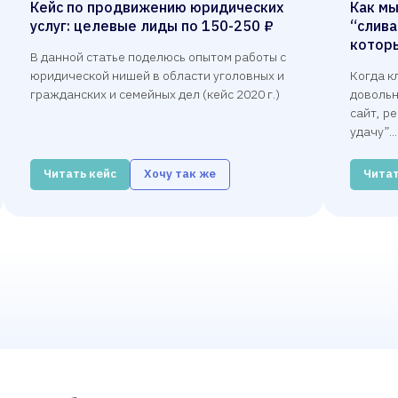
Кейс по продвижению юридических
Как м
услуг: целевые лиды по 150-250 ₽
“слива
котор
В данной статье поделюсь опытом работы с
юридической нишей в области уголовных и
Когда к
гражданских и семейных дел (кейс 2020 г.)
довольн
сайт, р
удачу”...
Читать кейс
Хочу так же
Читат