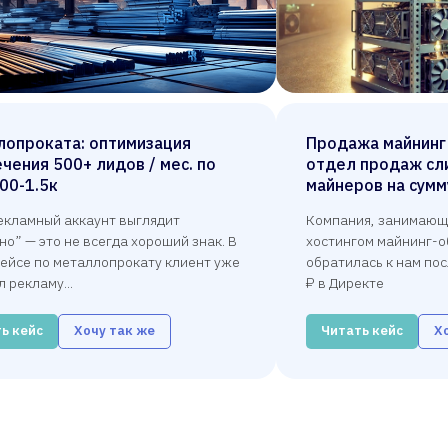
лопроката: оптимизация
Продажа майнинг
чения 500+ лидов / мес. по
отдел продаж сл
00-1.5к
майнеров на сумм
екламный аккаунт выглядит
Компания, занимающ
но” — это не всегда хороший знак. В
хостингом майнинг-о
ейсе по металлопрокату клиент уже
обратилась к нам пос
 рекламу...
₽ в Директе
ь кейс
Хочу так же
Читать кейс
Х