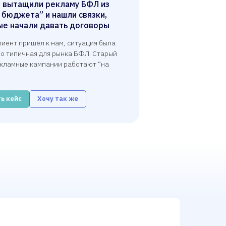
ы вытащили рекламу БФЛ из
 бюджета” и нашли связки,
ые начали давать договоры
лиент пришёл к нам, ситуация была
о типичная для рынка БФЛ. Старый
екламные кампании работают “на
ь кейс
Хочу так же