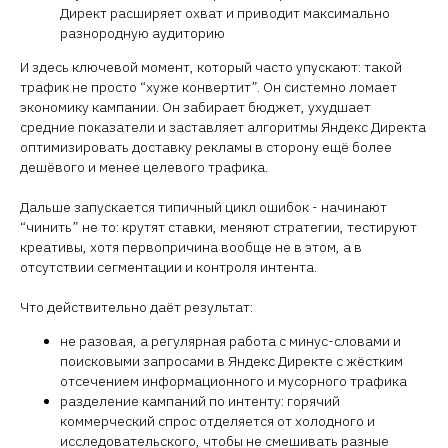
Директ расширяет охват и приводит максимально
разнородную аудиторию
И здесь ключевой момент, который часто упускают: такой
трафик не просто “хуже конвертит”. Он системно ломает
экономику кампании. Он забирает бюджет, ухудшает
средние показатели и заставляет алгоритмы Яндекс Директа
оптимизировать доставку рекламы в сторону ещё более
дешёвого и менее целевого трафика.
Дальше запускается типичный цикл ошибок - начинают
“чинить” не то: крутят ставки, меняют стратегии, тестируют
креативы, хотя первопричина вообще не в этом, а в
отсутствии сегментации и контроля интента.
Что действительно даёт результат:
не разовая, а регулярная работа с минус-словами и
поисковыми запросами в Яндекс Директе с жёстким
отсечением информационного и мусорного трафика
разделение кампаний по интенту: горячий
коммерческий спрос отделяется от холодного и
исследовательского, чтобы не смешивать разные