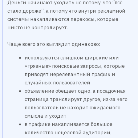
Отсюда вытекает базовая мысль, которую часто
игнорируют: стоимость лида в Яндекс Директе -
это не отдельная настройка в рекламном
кабинете, а итог работы всей связки. И если хотя
бы один элемент цепочки работает с ошибкой,
он начинает тянуть вниз всю экономику.
Поэтому попытки снизить CPL через точечные
действия вроде “поиграться со ставками” или
“подкрутить стратегию” почти всегда дают
временный эффект. Реальное снижение
стоимости заявки происходит только тогда,
когда вы начинаете выравнивать всю воронку -
от поискового запроса до заявки и продажи.