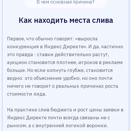
Чаще всего это выглядит одинаково:
используются слишком широкие или
«грязные» поисковые запросы, которые
приводят нерелевантный трафик и
случайных пользователей
объявление обещает одно, а посадочная
страница транслирует другое, из-за чего
пользователь не находит ожидаемого
смысла и уходит
в трафике накапливается большое
количество нецелевой аудитории,
которая изначально не находится в
режиме покупки
структура кампаний перегружена или
собрана нелогично, из-за чего алгоритмы
Яндекс Директа обучаются нестабильно и
начинают оптимизировать не туда
сайт или лендинг не справляется с
конверсией, и даже качественный
трафик превращается в пустые клики