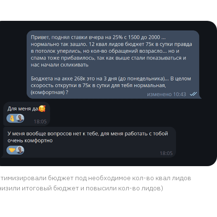
тимизировали бюджет под необходимое кол-во квал лидов
низили итоговый бюджет и повысили кол-во лидов)