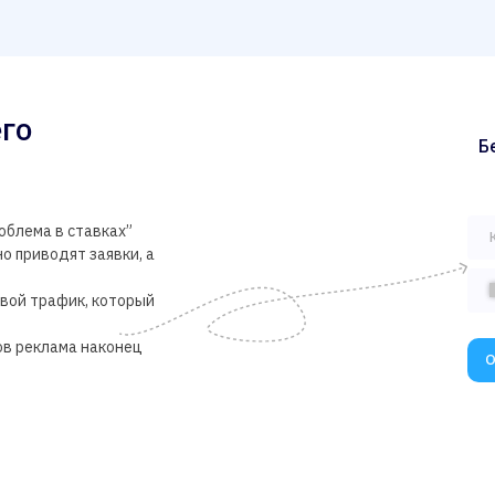
го
Б
облема в ставках”
о приводят заявки, а
евой трафик, который
”
ов реклама наконец
О