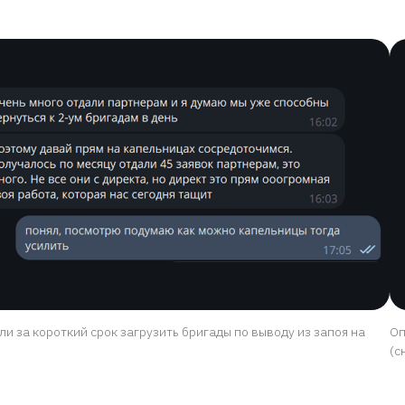
ли за короткий срок загрузить бригады по выводу из запоя на
Оп
(с