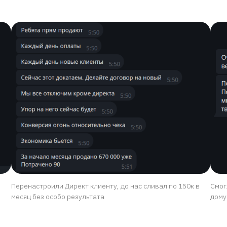
Перенастроили Директ клиенту, до нас сливал по 150к в
Смог
месяц без особо результата
дому