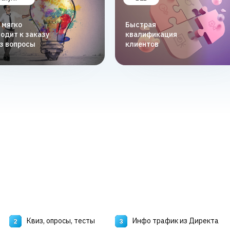
 мягко
Быстрая
одит к заказу
квалификация
з вопросы
клиентов
Квиз, опросы, тесты
Инфо трафик из Директа