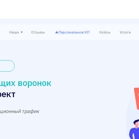
Ниши
Отзывы
🔥Персональное КП
Кейсы
Услуги
щих воронок
рект
ационный трафик