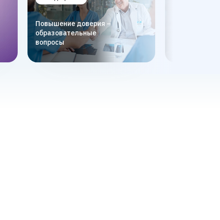
Персонализа
Повышение доверия –
предложений
образовательные
автоматичес
вопросы
подбор вариа