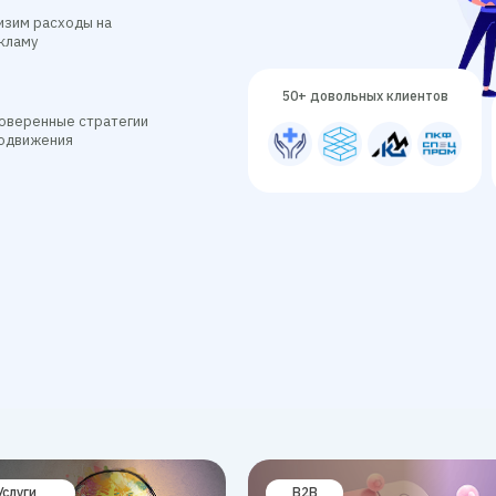
изим расходы на
кламу
50+ довольных клиентов
оверенные стратегии
одвижения
Услуги
B2B