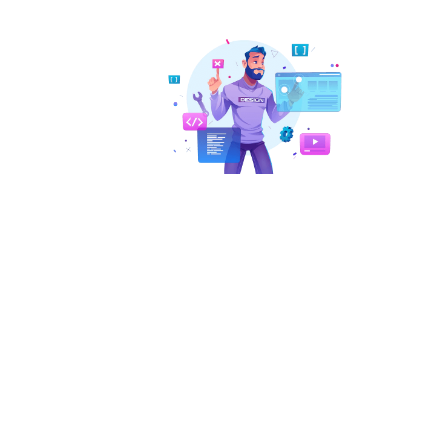
 читабельных лонгридов
аем продающие блоки
щие тесты и опросы
ЧЕРЕЗ МЕСЯЦ
Лидогенерация