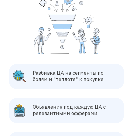
Знаем все тонкости
Яндекс.Директа
ВЫВЕРЕННЫЙ ПЛАН ЗАПУСКА ПРОЕКТА
Как мы настраиваем Яндекс
Директ для пансионатов
Пансионаты для пожилых — одна из самых
сложных ниш в рекламе. Высокая цена клика,
много «просто спросить», конкуренция в лоб и
постоянное давление агрегаторов. Мы
настраиваем Яндекс Директ так, чтобы вы
получали
стабильный поток целевых