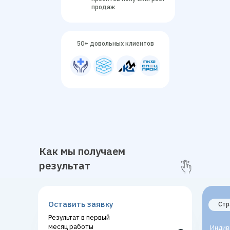
продаж
50+ довольных клиентов
Работа над всей воронкой продаж
Как мы получаем
Прорабатываем каждый этап: реклама, сайт,
результат
конверсии, повторные продажи и отсечение
нецелевых клиентов
Оставить заявку
Стр
Результат в первый
месяц работы
Индив