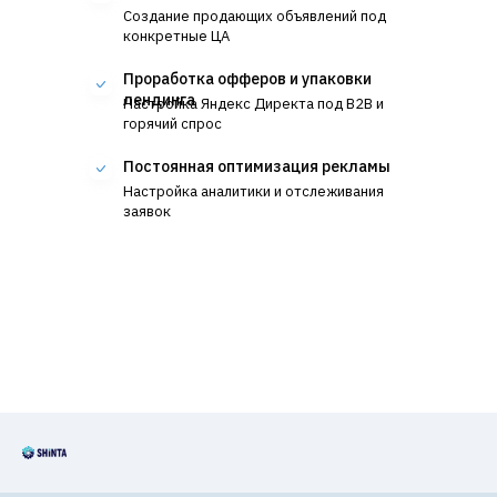
Создание продающих объявлений под
конкретные ЦА
Проработка офферов и упаковки
лендинга
Настройка Яндекс Директа под B2B и
горячий спрос
Постоянная оптимизация рекламы
Настройка аналитики и отслеживания
заявок