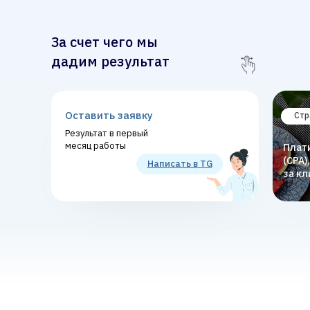
За счет чего мы
дадим результат
Оставить заявку
Стр
Результат в первый
месяц работы
Плат
(CPA)
Написать в TG
за кл