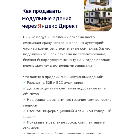
Как продавать
модульные здания
через
Я
ндекс Директ
В нише модульных зданий реклама часто
смешивает сразу несколько разных аудиторий:
частных клиентов, строительные компании, бизнес,
подрядчиков. Если реклама не сегментирована,
бюджет быстро уходит не на ту ЦА и отдел продаж
перегружен некачественными заявками
Что важно в продвижении модульных зданий:
✔
Разделять B2B и B2C аудиторию
✔
Делать отдельные кампании под разные типы
объектов
✔
Настраивать рекламу под горячие коммерческие
запросы
✔
Отсекать информационный и слишком холодный
трафик
✔
Показывать реальные сроки, комплектации и
стоимость
✔
Упаковывать сайт под доверие и понятную