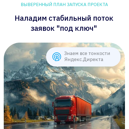
грузоперевозки с учетом реальной экономики
бизнеса: направлений, типов грузов, среднего
чека и маржинальности. Берём на себя весь цикл
— от стратегии и запуска рекламы до связки с
сайтом и аналитики, чтобы вы получали не
случайные обращения, а целевые заявки от
клиентов, готовых заказывать перевозку, с
понятной стоимостью и возможностью
масштабирования