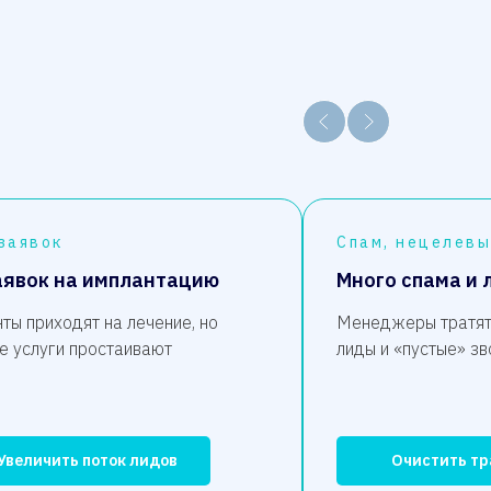
заявок
Спам, нецелев
аявок на имплантацию
Много спама и
ты приходят на лечение, но
Менеджеры тратят
е услуги простаивают
лиды и «пустые» зв
Увеличить поток лидов
Очистить т