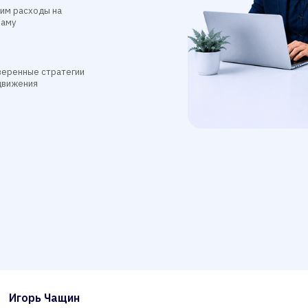
им расходы на
ламу
еренные стратегии
движения
Игорь Чащин