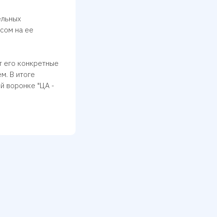
ельных
сом на ее
т его конкретные
м. В итоге
й воронке "ЦА -