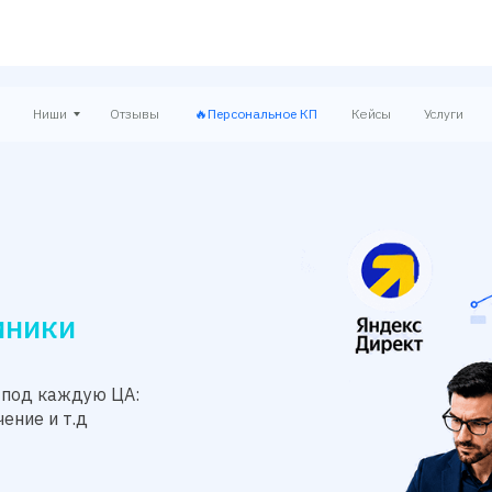
Ниши
Отзывы
🔥Персональное КП
Кейсы
Услуги
иники
 под каждую ЦА:
ение и т.д