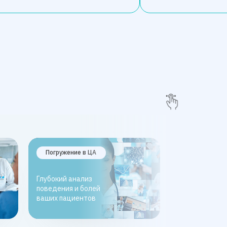
Погружение в ЦА
Точный тарг
Глубокий анализ
Реклама тольк
поведения и болей
ЦА с высоким 
ваших пациентов