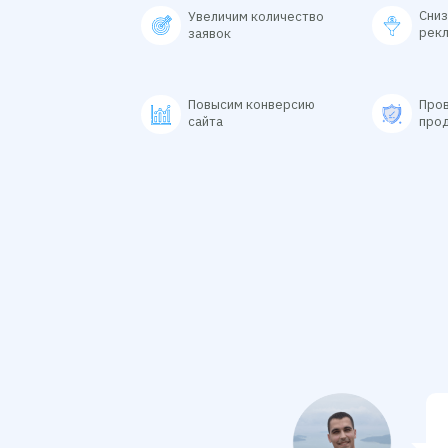
Сниз
Увеличим количество
рек
заявок
Повысим конверсию
Пров
сайта
про