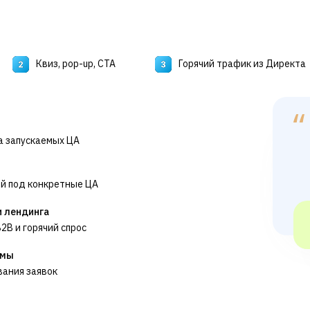
Квиз, pop-up, CTA
Горячий трафик из Директа
а запускаемых ЦА
й под конкретные ЦА
и лендинга
2B и горячий спрос
амы
вания заявок