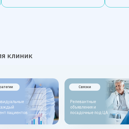
ля клиник
ратегии
Связки
ивидуальные
Релевантные
каждый
объявления и
ент пациентов
посадочные под ЦА