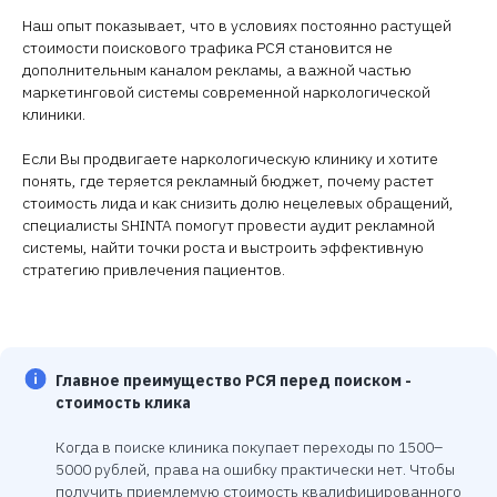
Наш опыт показывает, что в условиях постоянно растущей
стоимости поискового трафика РСЯ становится не
дополнительным каналом рекламы, а важной частью
маркетинговой системы современной наркологической
клиники.
Если Вы продвигаете наркологическую клинику и хотите
понять, где теряется рекламный бюджет, почему растет
стоимость лида и как снизить долю нецелевых обращений,
специалисты SHINTA помогут провести аудит рекламной
системы, найти точки роста и выстроить эффективную
стратегию привлечения пациентов.
ИСКЛЮЧИМ ВСЕ ОШИБКИ
Исправим, если
реклама не
Главное преимущество РСЯ перед поиском -
стоимость клика
даёт результатов
-
спокойно и по плану
Когда в поиске клиника покупает переходы по 1500–
5000 рублей, права на ошибку практически нет. Чтобы
Мы не просто запускаем рекламу — мы решаем
получить приемлемую стоимость квалифицированного