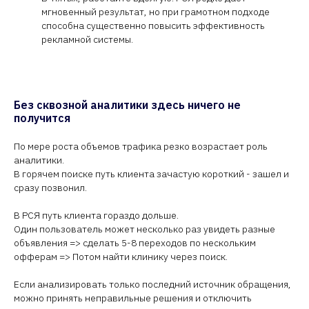
мгновенный результат, но при грамотном подходе
способна существенно повысить эффективность
рекламной системы.
Без сквозной аналитики здесь ничего не
получится
По мере роста объемов трафика резко возрастает роль
ВЫВЕРЕННЫЙ ПЛАН ЗАПУСКА ПРОЕКТА
аналитики.
В горячем поиске путь клиента зачастую короткий - зашел и
Наладим стабильный поток
сразу позвонил.
пациентов в клинику "под ключ"
В РСЯ путь клиента гораздо дольше.
Один пользователь может несколько раз увидеть разные
объявления => сделать 5-8 переходов по нескольким
офферам => Потом найти клинику через поиск.
Если анализировать только последний источник обращения,
можно принять неправильные решения и отключить