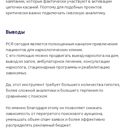
кампании, которые фактически участвуют в активации
цепочки касаний. Поэтому для подобных проектов
критически важно подключать сквозную аналитику.
Знаем все тонкости
Выводы
Яндекс.Директа
РСЯ сегодня является полноценным каналом привлечения
Мы берём на себя всё: анализ текущей ситуации,
пациентов для наркологических клиник.
настройку рекламы, создание продающей
С его помощью можно продвигать выезд нарколога на дом,
страницы и подключение аналитики. Работали с
вывод из запоя, амбулаторное лечение, консультации
наркологией, психиатрией, психологией и
нарколога, стационарные программы и реабилитацию
знаем, как эффективно продавать такие услуги
зависимых.
Да, этот инструмент требует большего количества гипотез,
более сложной аналитики и большего терпения по
сравнению с поиском.
Но именно благодаря этому он позволяет снижать
зависимость от перегретого поискового аукциона,
уменьшать объем спам-заявок и более эффективно
распределять рекламный бюджет.