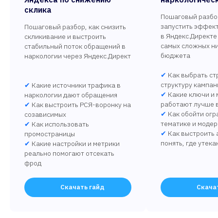
склика
Пошаговый разбор
запустить эффек
Пошаговый разбор, как снизить
в Яндекс.Директе
скликивание и выстроить
самых сложных ни
стабильный поток обращений в
бюджета
наркологии через Яндекс.Директ
✔
Как выбрать ст
структуру кампан
✔
Какие источники трафика в
✔
Какие ключи и 
наркологии дают обращения
работают лучше 
✔
Как выстроить РСЯ-воронку на
✔
Как обойти огр
созависимых
тематике и моде
✔
Как использовать
✔
Как выстроить 
промостраницы
понять, где утека
✔
Какие настройки и метрики
реально помогают отсекать
фрод
Скачать гайд
Скача