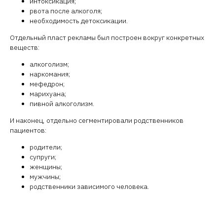
консультация
интоксикация;
рвота после алкоголя;
необходимость детоксикации.
Хотите понять, почему ваша реклама не
приносит результат — и что нужно
Отдельный пласт рекламы был построен вокруг конкретных
исправить, чтобы она наконец начала
веществ:
продавать? На бесплатной консультации
мы разберём ваш проект, покажем слабые
алкоголизм;
места и подскажем, где “утекает” бюджет
наркомания;
мефедрон;
Поможем сэкономить вам сотни
марихуана;
тысяч ₽ уже в ближайший месяц
пивной алкоголизм.
И наконец, отдельно сегментировали родственников
+7
пациентов:
родители;
супруги;
Бесплатная консультация
женщины;
мужчины;
Отправляя форму, вы соглашаетесь с
Политикой конфиденциальности
родственники зависимого человека.
Или свяжитесь
с нами напрямую