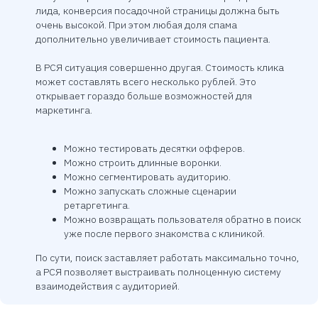
реальные задачи клиники: от пустого
лида, конверсия посадочной страницы должна быть
расписания до слива бюджета без заявок.
очень высокой. При этом любая доля спама
Работаем с каждой клиникой индивидуально, а
дополнительно увеличивает стоимость пациента.
не по шаблону
В РСЯ ситуация совершенно другая. Стоимость клика
может составлять всего несколько рублей. Это
открывает гораздо больше возможностей для
Бюджет уходит, а звонков
Плохая 
маркетинга.
нет
Настраиваем рекламную воронку с
Поверхностная н
аналитикой, чтобы вы точно видели, за что
учета особеннос
Можно тестировать десятки офферов.
платите
Некачественные
Можно строить длинные воронки.
нерелевантные 
Можно сегментировать аудиторию.
Можно запускать сложные сценарии
ретаргетинга.
Можно возвращать пользователя обратно в поиск
уже после первого знакомства с клиникой.
По сути, поиск заставляет работать максимально точно,
а РСЯ позволяет выстраивать полноценную систему
взаимодействия с аудиторией.